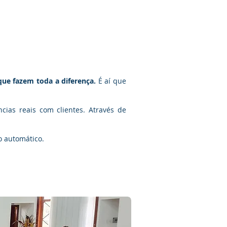
Blog
(51) 99121-6470
ONTATO
que fazem toda a diferença.
É aí que
ências reais com clientes. Através de
o automático.