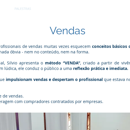
RE
PALESTRAS
CLIENTES
DEPOIMENTOS
GALERIA
C
Vendas
profissionais de vendas muitas vezes esquecem
conceitos básicos 
 nada óbvia - nem no conteúdo, nem na forma.
al, Silvio apresenta o
método “VENDA”
, criado a partir de viv
m lúdica, ele conduz o público a uma
reflexão prática e imediata.
que
impulsionam vendas e despertam o profissional
que estava n
e de vendas.
nteragem com compradores contratados por empresas.